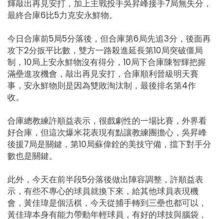
輝敲出再見安打，加上主戰投手吳昇峰接手7局無失分，
最終合庫6比5力克安永鮮物。
今日合庫前5局5分落後，但合庫第6局先追3分，後面再
攻下2分扳平比數，雙方一路殺進延長第10局突破僵局
制，10局上安永鮮物沒有得分，10局下合庫陳智輝把握
滿壘進攻機會，敲出再見安打，合庫順利晉級明天賽
事，安永鮮物則是因為雙敗淘汰制，最後排名第4作
收。
合庫總教練許順益表示，很戲劇性的一場比賽，外界看
好合庫，但這次爆米花表現有點讓教練團擔心，吳昇峰
後援7局是關鍵，第10局蘇偉銓的美技守備，擋下對手分
數也是關鍵。
此外，今天在前半段5分落後做出陣容調整，許順益表
示，有些不專心的球員就換下來，給其他球員表現機
會，黃佳瑋是個活棋，今天從捕手轉到三壘也都可以，
黃佳瑋本身有能力帶動年輕球員，有好的球技與腦袋，