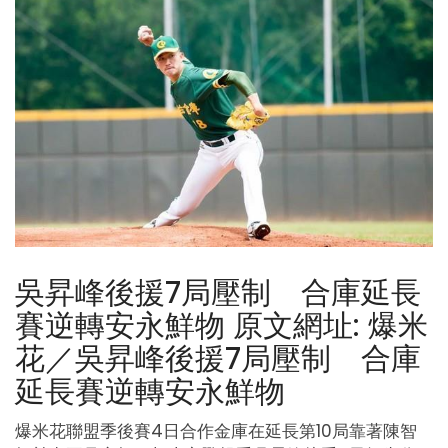
吳昇峰後援7局壓制 合庫延長
賽逆轉安永鮮物 原文網址: 爆米
花／吳昇峰後援7局壓制 合庫
延長賽逆轉安永鮮物
爆米花聯盟季後賽4日合作金庫在延長第10局靠著陳智