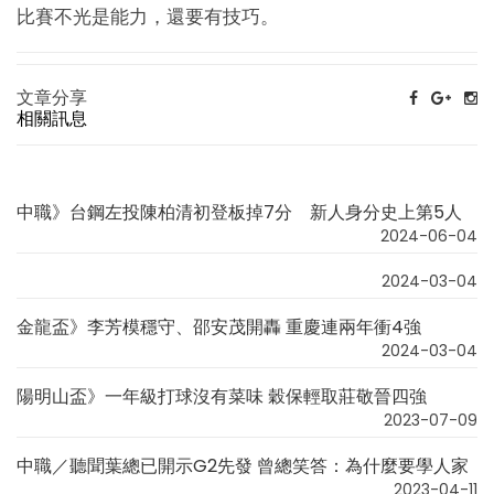
比賽不光是能力，還要有技巧。
文章分享
相關訊息
中職》台鋼左投陳柏清初登板掉7分 新人身分史上第5人
2024-06-04
2024-03-04
金龍盃》李芳模穩守、邵安茂開轟 重慶連兩年衝4強
2024-03-04
陽明山盃》一年級打球沒有菜味 穀保輕取莊敬晉四強
2023-07-09
中職／聽聞葉總已開示G2先發 曾總笑答：為什麼要學人家
2023-04-11