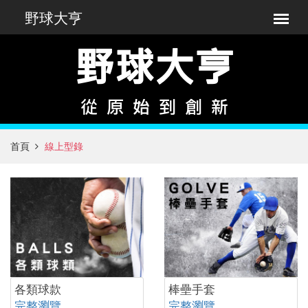
首頁
線上型錄
各類球款
棒壘手套
完整瀏覽
完整瀏覽