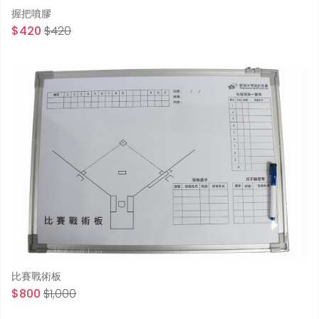
握把噴膠
$420
$420
比賽戰術板
$800
$1,000