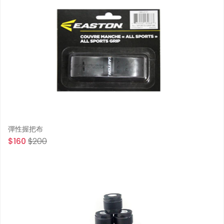
彈性握把布
$160
$200