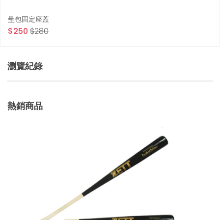
壘包固定座蓋
$250
$280
瀏覽紀錄
熱銷商品