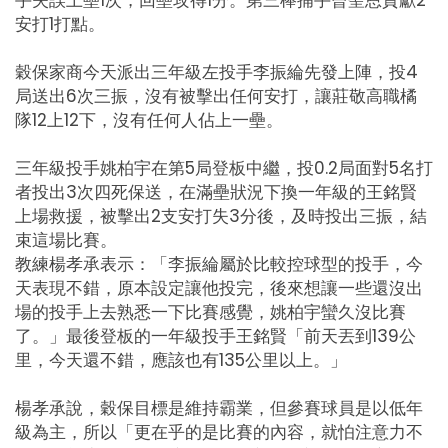
手失誤上壘1次，回壘攻得1分。第三棒捕手曾聖恩貢獻2
安打1打點。
穀保家商今天派出三年級左投手李振綸先發上陣，投4
局送出6次三振，沒有被擊出任何安打，讓莊敬高職橘
隊12上12下，沒有任何人佔上一壘。
三年級投手姚柏宇在第5局登板中繼，投0.2局面對5名打
者投出3次四死保送，在滿壘狀況下換一年級的王銘賢
上場救援，被擊出2支安打失3分後，及時投出三振，結
束這場比賽。
教練楊孝承表示：「李振綸屬於比較控球型的投手，今
天表現不錯，原本設定讓他投完，後來想讓一些還沒出
場的投手上去熟悉一下比賽感覺，姚柏宇蠻久沒比賽
了。」最後登板的一年級投手王銘賢「前天丟到139公
里，今天還不錯，應該也有135公里以上。」
楊孝承說，穀保目標是維持霸業，但參賽球員是以低年
級為主，所以「更在乎的是比賽的內容，就怕注意力不