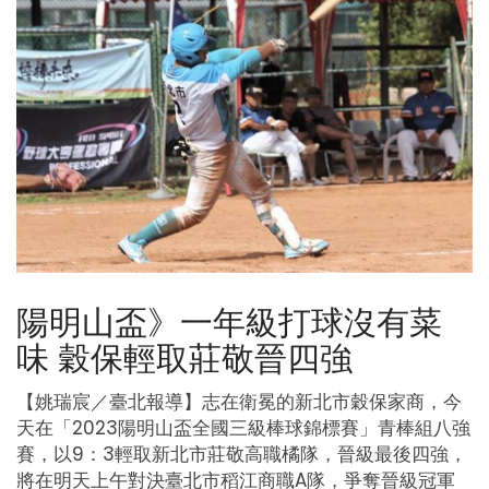
陽明山盃》一年級打球沒有菜
味 穀保輕取莊敬晉四強
【姚瑞宸／臺北報導】志在衛冕的新北市穀保家商，今
天在「2023陽明山盃全國三級棒球錦標賽」青棒組八強
賽，以9：3輕取新北市莊敬高職橘隊，晉級最後四強，
將在明天上午對決臺北市稻江商職A隊，爭奪晉級冠軍