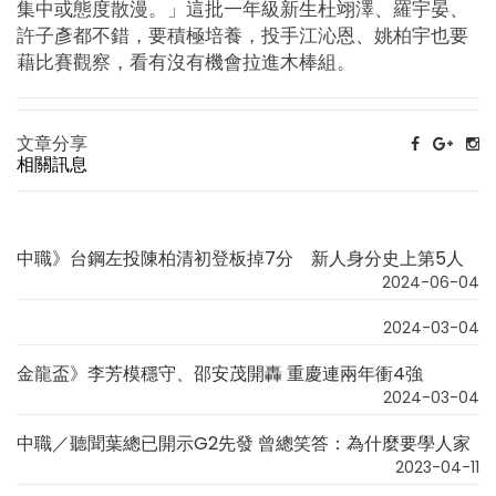
集中或態度散漫。」這批一年級新生杜翊澤、羅宇晏、
許子彥都不錯，要積極培養，投手江沁恩、姚柏宇也要
藉比賽觀察，看有沒有機會拉進木棒組。
文章分享
相關訊息
中職》台鋼左投陳柏清初登板掉7分 新人身分史上第5人
2024-06-04
2024-03-04
金龍盃》李芳模穩守、邵安茂開轟 重慶連兩年衝4強
2024-03-04
中職／聽聞葉總已開示G2先發 曾總笑答：為什麼要學人家
2023-04-11