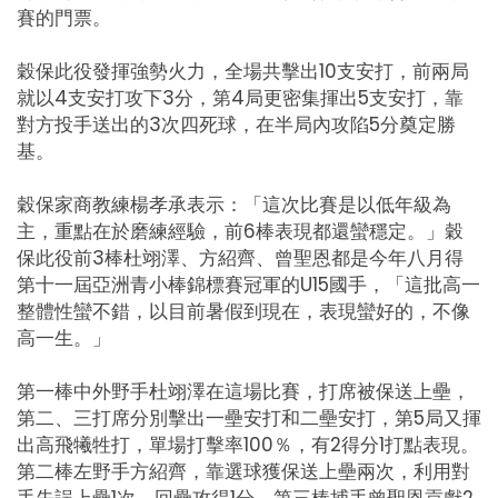
賽的門票。
穀保此役發揮強勢火力，全場共擊出10支安打，前兩局
就以4支安打攻下3分，第4局更密集揮出5支安打，靠
對方投手送出的3次四死球，在半局內攻陷5分奠定勝
基。
穀保家商教練楊孝承表示：「這次比賽是以低年級為
主，重點在於磨練經驗，前6棒表現都還蠻穩定。」穀
保此役前3棒杜翊澤、方紹齊、曾聖恩都是今年八月得
第十一屆亞洲青小棒錦標賽冠軍的U15國手，「這批高一
整體性蠻不錯，以目前暑假到現在，表現蠻好的，不像
高一生。」
第一棒中外野手杜翊澤在這場比賽，打席被保送上壘，
第二、三打席分別擊出一壘安打和二壘安打，第5局又揮
出高飛犧牲打，單場打擊率100％，有2得分1打點表現。
第二棒左野手方紹齊，靠選球獲保送上壘兩次，利用對