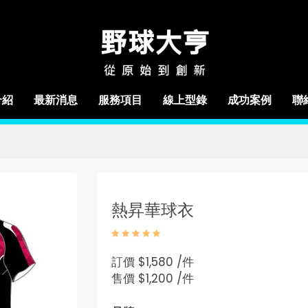
介紹
最新消息
服務項目
線上型錄
成功案例
聯
熱昇華球衣
訂價
$1,580 /件
售價
$1,200 /件