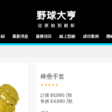
介紹
最新消息
服務項目
線上型錄
成功案例
聯
棒壘手套
訂價
$5,880 /顆
售價
$4,680 /顆