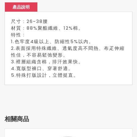
產品說明
尺寸 : 26~38腰
材質 : 88%聚酯纖維、12%棉。
特性 :
1.色牢度4級以上、防縮性5%以內。
2.表面採用特殊纖維、透氣度高不悶熱、布疋伸縮
性佳，不容易鬆弛變形。
3.裡層組織含棉，排汗效果快。
4.寬版型褲口、穿著舒適。
5.特殊打版設計，立體挺直。
相關商品